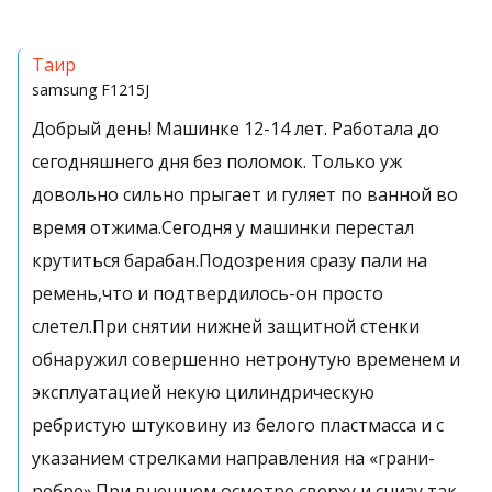
Таир
samsung
F1215J
Добрый день! Машинке 12-14 лет. Работала до
сегодняшнего дня без поломок. Только уж
довольно сильно прыгает и гуляет по ванной во
время отжима.Сегодня у машинки перестал
крутиться барабан.Подозрения сразу пали на
ремень,что и подтвердилось-он просто
слетел.При снятии нижней защитной стенки
обнаружил совершенно нетронутую временем и
эксплуатацией некую цилиндрическую
ребристую штуковину из белого пластмасса и с
указанием стрелками направления на «грани-
ребре».При внешнем осмотре сверху и снизу так