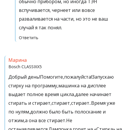
обычно прибором, но иногда ТЭН
вспучивается, чернеет или вовсе
разваливается на части, но это не ваш
случай я так понял.
Ответить
Марина
Bosch
CLASSIXX5
Добрый день!Помогите,пожалуйста!Запускаю
стирку на программу,машинка на дисплее
выдает полное время цикла,далее начинает
стирать и стирает,стирает,стирает..Время уже
по нулям,должно было быть полоскание и
отжим,а она все стирает.Не
останавливается.Лампочка горит на «Стирка»,на