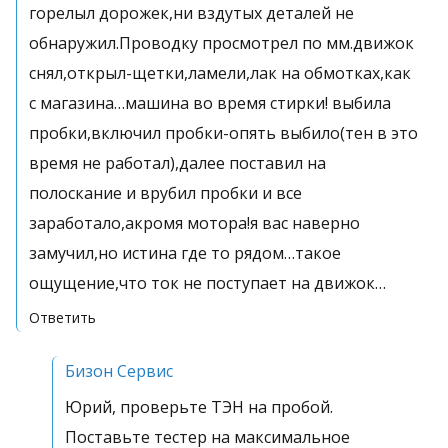
горелыл дорожек,ни вздутых деталей не
обнаружил.Проводку просмотрел по мм.движок
снял,открыл-щетки,ламели,лак на обмотках,как
с магазина…машина во время стирки! выбила
пробки,включил пробки-опять выбило(тен в это
время не работал),далее поставил на
полоскание и врубил пробки и все
заработало,акромя мотора!я вас наверно
замучил,но истина где то рядом…такое
ощущение,что ток не поступает на движок…
Ответить
Бизон Сервис
Юрий, проверьте ТЭН на пробой.
Поставьте тестер на максимальное