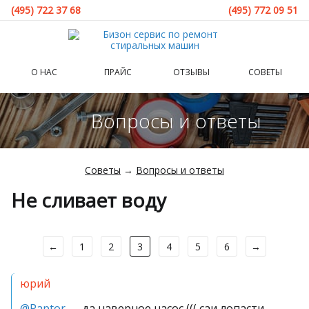
(495) 722 37 68
(495) 772 09 51
О НАС
ПРАЙС
ОТЗЫВЫ
СОВЕТЫ
Вопросы и ответы
Советы
→
Вопросы и ответы
Не сливает воду
←
1
2
3
4
5
6
→
юрий
@Raptor
— да наверное насос ((( саи лопасти