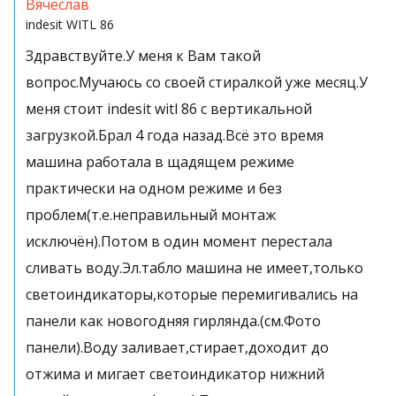
Вячеслав
indesit
WITL 86
Здравствуйте.У меня к Вам такой
вопрос.Мучаюсь со своей стиралкой уже месяц.У
меня стоит indesit witl 86 с вертикальной
загрузкой.Брал 4 года назад.Всё это время
машина работала в щадящем режиме
практически на одном режиме и без
проблем(т.е.неправильный монтаж
исключён).Потом в один момент перестала
сливать воду.Эл.табло машина не имеет,только
светоиндикаторы,которые перемигивались на
панели как новогодняя гирлянда.(см.Фото
панели).Воду заливает,стирает,доходит до
отжима и мигает светоиндикатор нижний