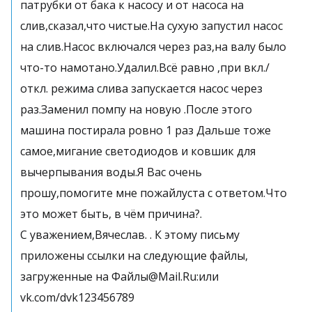
патрубки от бака к насосу и от насоса на
слив,сказал,что чистые.На сухую запустил насос
на слив.Насос включался через раз,на валу было
что-то намотано.Удалил.Всё равно ,при вкл./
откл. режима слива запускается насос через
раз.Заменил помпу на новую .После этого
машина постирала ровно 1 раз Дальше тоже
самое,мигание светодиодов и ковшик для
вычерпывания воды.Я Вас очень
прошу,помогите мне пожайлуста с ответом.Что
это может быть, в чём причина?.
С уважением,Вячеслав. . К этому письму
приложены ссылки на следующие файлы,
загруженные на Файлы@Mail.Ru:или
vk.com/dvk123456789