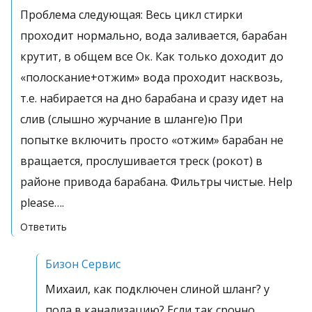
Проблема следующая: Весь цикл стирки
проходит нормально, вода заливается, барабан
крутит, в общем все Ок. Как только доходит до
«полоскание+отжим» вода проходит насквозь,
т.е. набирается на дно барабана и сразу идет на
слив (слышно журчание в шланге)ю При
попытке включить просто «отжим» барабан не
вращается, прослушивается треск (рокот) в
районе привода барабана. Фильтры чистые. Help
please….
Ответить
Бизон Сервис
Михаил, как подключен слиной шланг? у
пола в канализацию? Если так срочно