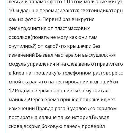
левый и эл.замок фото 1.Потом молчание минут
10. и дальше перемигиваются светоиндикаторы
как на фото 2. Первый раз выкрутил
фильтр,очистил от пластмассовых
осколков(понять не могу как они там
очутились?) от какой-то крышечки.Без
изменений.Вызвал мастера,он выслушал,снял
модуль управления и на след.день отправил его
в Киев на прошивку(в телефонном разговоре со
мной сказал,что на тестировании код ошибки
12.Родную версию прошивки я ему считал с
маинки.)Через время пришёл,подключил,Без
изменений.Правда раза 3 удалось со скрипом
постирать,а дальше та же история.Вызвал
снова,вскрыл,боковую панель,проверил